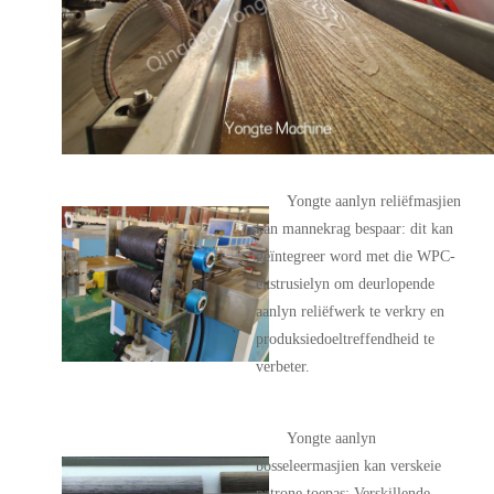
Yongte aanlyn reliëfmasjien
kan mannekrag bespaar: dit kan
geïntegreer word met die WPC-
ekstrusielyn om deurlopende
aanlyn reliëfwerk te verkry en
produksiedoeltreffendheid te
verbeter.
Yongte aanlyn
bosseleermasjien kan verskeie
patrone toepas: Verskillende