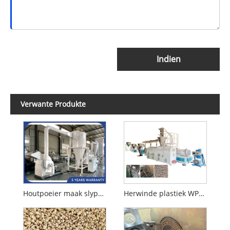
Indien
Verwante Produkte
Houtpoeier maak slypmasjien
Herwinde plastiek WPC Korrelmasjien