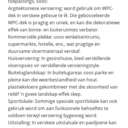
toepassings, soos:
Argitektoniese versiering: word gebruik om WPC-
dek in verskeie geboue te lê. Die gebosseleerde
WPC-dek is pragtig en uniek, en kan die dekoratiewe
effek van binne- en buiteruimtes verbeter.
Kommersiële plekke: soos winkelsentrums,
supermarkte, hotelle, ens., wat pragtige en
duursame vloermateriaal verskaf.
Huisversiering: In gesinshuise, bied verskillende
vloeropsies vir verskillende versieringstyle.
Buiteluglandskap: In buitelugareas soos parke en
pleine kan die weerbestandheid van hout-
plastiekvloere gekombineer met die skoonheid van
reliëf 'n goeie landskap-effek skep.
Sportlokale: Sommige spesiale sportlokale kan ook
gebruik word om aan funksionele behoeftes te
voldoen terwyl versiering bygevoeg word.
Uitstalling: In verskeie uitstalsale en paviljoene kan