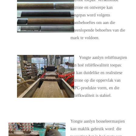
patrone en ontwerpe kan
aangepas word volgens
klantbehoeftes om aan die
uiteenlopende behoeftes van die
mark te voldoen.
Yongte aanlyn reliëfmasjien
kan hoë reliëfkwaliteit toepas:
dit kan duidelike en realistiese
patrone op die oppervlak van
WPC-produkte vorm, en die
reliëfkwaliteit is stabiel.
Yongte aanlyn bosseleermasjien
kan maklik gebruik word: die