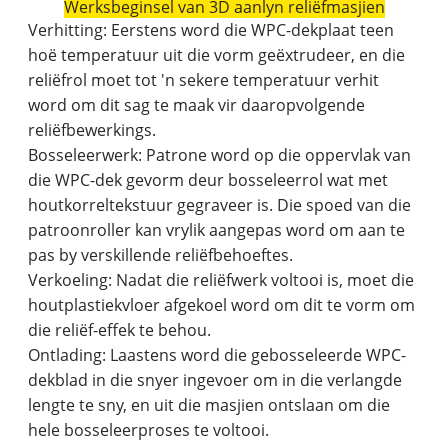
Werksbeginsel van 3D aanlyn reliëfmasjien
Verhitting: Eerstens word die WPC-dekplaat teen
hoë temperatuur uit die vorm geëxtrudeer, en die
reliëfrol moet tot 'n sekere temperatuur verhit
word om dit sag te maak vir daaropvolgende
reliëfbewerkings.
Bosseleerwerk: Patrone word op die oppervlak van
die WPC-dek gevorm deur bosseleerrol wat met
houtkorreltekstuur gegraveer is. Die spoed van die
patroonroller kan vrylik aangepas word om aan te
pas by verskillende reliëfbehoeftes.
Verkoeling: Nadat die reliëfwerk voltooi is, moet die
houtplastiekvloer afgekoel word om dit te vorm om
die reliëf-effek te behou.
Ontlading: Laastens word die gebosseleerde WPC-
dekblad in die snyer ingevoer om in die verlangde
lengte te sny, en uit die masjien ontslaan om die
hele bosseleerproses te voltooi.