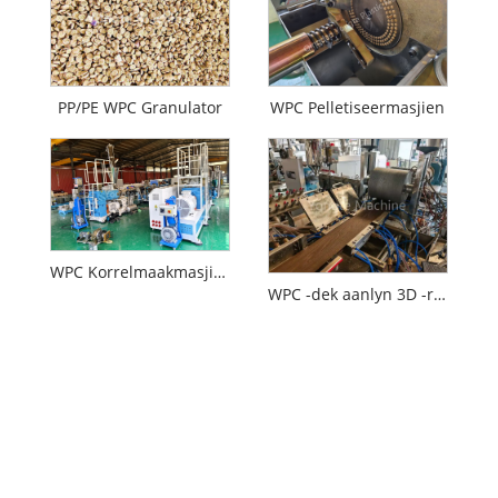
PP/PE WPC Granulator
WPC Pelletiseermasjien
WPC Korrelmaakmasjien
WPC -dek aanlyn 3D -reliëfmasjien