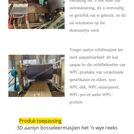
toerusting het 'n hoë mate van
outomatisering, dit is eenvoudig
en gerieflik om te gebruik, en dit
sal outomaties op die
ekstrusielyn werk
Yongte aanlyn reliëfmasjien het
sterk aanpasbaarheid: dit kan
aanpas by die reliëfbehoeftes van
WPC-produkte van verskillende
spesifikasies en diktes, soos
WPC-dek, WPC-muurpaneel,
WPC-pos en ander WPC-
profiele
Produk toepassing
3D aanlyn bosseleermasjien het 'n wye reeks