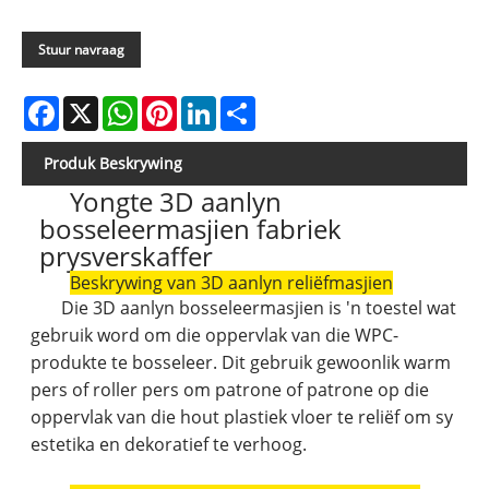
Stuur navraag
Facebook
X
WhatsApp
Pinterest
LinkedIn
Share
Produk Beskrywing
Yongte 3D aanlyn
bosseleermasjien fabriek
prysverskaffer
Beskrywing van 3D aanlyn reliëfmasjien
Die 3D aanlyn bosseleermasjien is 'n toestel wat
gebruik word om die oppervlak van die WPC-
produkte te bosseleer. Dit gebruik gewoonlik warm
pers of roller pers om patrone of patrone op die
oppervlak van die hout plastiek vloer te reliëf om sy
estetika en dekoratief te verhoog.