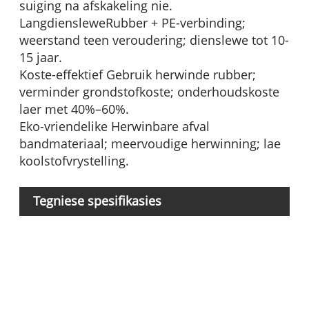
suiging na afskakeling nie.
LangdiensleweRubber + PE-verbinding;
weerstand teen veroudering; dienslewe tot 10-
15 jaar.
Koste-effektief Gebruik herwinde rubber;
verminder grondstofkoste; onderhoudskoste
laer met 40%–60%.
Eko-vriendelike Herwinbare afval
bandmateriaal; meervoudige herwinning; lae
koolstofvrystelling.
Tegniese spesifikasies
P
M