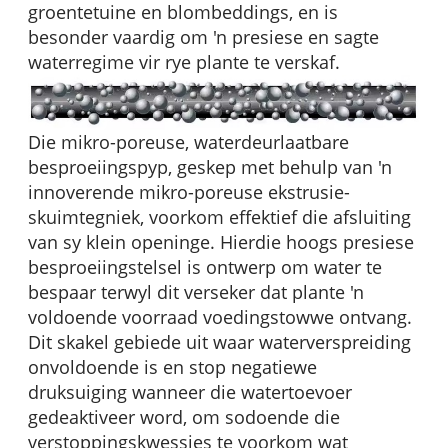
groentetuine en blombeddings, en is
besonder vaardig om 'n presiese en sagte
waterregime vir rye plante te verskaf.
Die mikro-poreuse, waterdeurlaatbare
besproeiingspyp, geskep met behulp van 'n
innoverende mikro-poreuse ekstrusie-
skuimtegniek, voorkom effektief die afsluiting
van sy klein openinge. Hierdie hoogs presiese
besproeiingstelsel is ontwerp om water te
bespaar terwyl dit verseker dat plante 'n
voldoende voorraad voedingstowwe ontvang.
Dit skakel gebiede uit waar waterverspreiding
onvoldoende is en stop negatiewe
druksuiging wanneer die watertoevoer
gedeaktiveer word, om sodoende die
verstoppingskwessies te voorkom wat