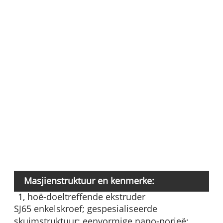
w
In
K
M
Masjienstruktuur en kenmerke:
1, hoë-doeltreffende ekstruder
SJ65 enkelskroef; gespesialiseerde
skuimstruktuur; eenvormige nano-porieë;