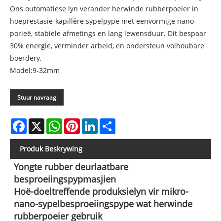
Ons outomatiese lyn verander herwinde rubberpoeier in
hoëprestasie-kapillêre sypelpype met eenvormige nano-
porieë, stabiele afmetings en lang lewensduur. Dit bespaar
30% energie, verminder arbeid, en ondersteun volhoubare
boerdery.
Model:9-32mm
Stuur navraag
Facebook
X
WhatsApp
Pinterest
LinkedIn
Share
Produk Beskrywing
Yongte rubber deurlaatbare
besproeiingspypmasjien
Hoë-doeltreffende produksielyn vir mikro-
nano-sypelbesproeiingspype wat herwinde
rubberpoeier gebruik