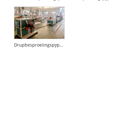
Drupbesproeiingspypmasjien