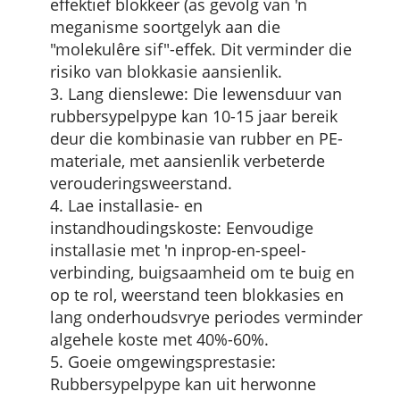
effektief blokkeer (as gevolg van 'n
meganisme soortgelyk aan die
"molekulêre sif"-effek. Dit verminder die
risiko van blokkasie aansienlik.
3. Lang dienslewe: Die lewensduur van
rubbersypelpype kan 10-15 jaar bereik
deur die kombinasie van rubber en PE-
materiale, met aansienlik verbeterde
verouderingsweerstand.
4. Lae installasie- en
instandhoudingskoste: Eenvoudige
installasie met 'n inprop-en-speel-
verbinding, buigsaamheid om te buig en
op te rol, weerstand teen blokkasies en
lang onderhoudsvrye periodes verminder
algehele koste met 40%-60%.
5. Goeie omgewingsprestasie:
Rubbersypelpype kan uit herwonne