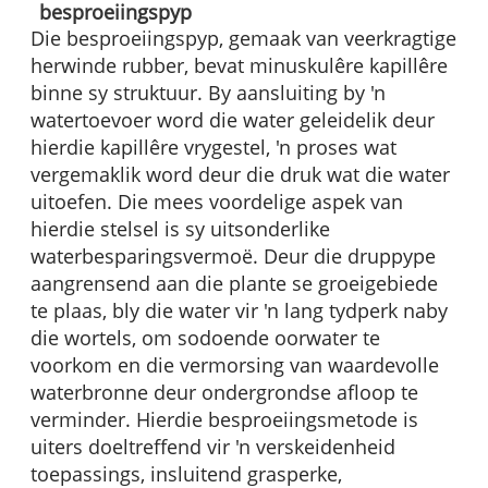
besproeiingspyp
Die besproeiingspyp, gemaak van veerkragtige
herwinde rubber, bevat minuskulêre kapillêre
binne sy struktuur. By aansluiting by 'n
watertoevoer word die water geleidelik deur
hierdie kapillêre vrygestel, 'n proses wat
vergemaklik word deur die druk wat die water
uitoefen. Die mees voordelige aspek van
hierdie stelsel is sy uitsonderlike
waterbesparingsvermoë. Deur die druppype
aangrensend aan die plante se groeigebiede
te plaas, bly die water vir 'n lang tydperk naby
die wortels, om sodoende oorwater te
voorkom en die vermorsing van waardevolle
waterbronne deur ondergrondse afloop te
verminder. Hierdie besproeiingsmetode is
uiters doeltreffend vir 'n verskeidenheid
toepassings, insluitend grasperke,