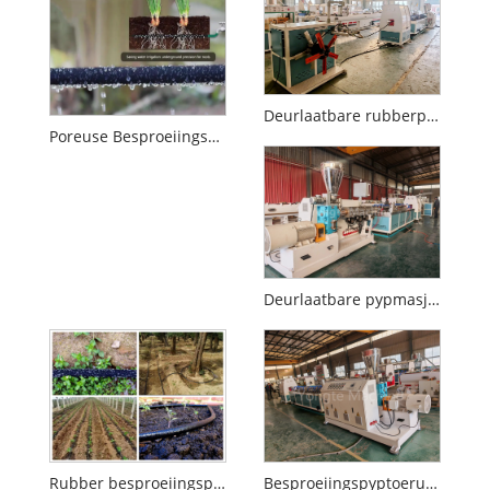
Deurlaatbare rubberpypmaakmasjien
Poreuse Besproeiingspyp Ekstrusiemasjien
Deurlaatbare pypmasjien
Rubber besproeiingspypmasjien
Besproeiingspyptoerusting