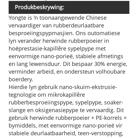
Produkbeskrywing:
Yongte is 'n toonaangewende Chinese
vervaardiger van rubberdeurlaatbare
besproeiingspypmasjien. Ons outomatiese
lyn verander herwinde rubberpoeier in
hoëprestasie-kapillêre sypelpype met
eenvormige nano-porieë, stabiele afmetings
en lang lewensduur. Dit bespaar 30% energie,
verminder arbeid, en ondersteun volhoubare
boerdery.
Hierdie lyn gebruik nano-skuim-ekstrusie-
tegnologie om mikrokapillêre
rubberbesproeiingspype, sypelpype, soaker-
slange en oksigenasiepype te vervaardig. Dit
gebruik herwinde rubberpoeier + PE-korrels +
bymiddels, met eenvormige nano-porieë vir
stabiele deurlaatbaarheid, teen-verstopping,