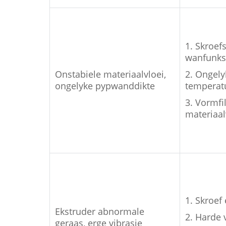
1. Skroef
wanfunks
Onstabiele materiaalvloei,
2. Ongely
ongelyke pypwanddikte
temperatu
3. Vormfi
materiaal
1. Skroef 
Ekstruder abnormale
2. Harde 
geraas, erge vibrasie