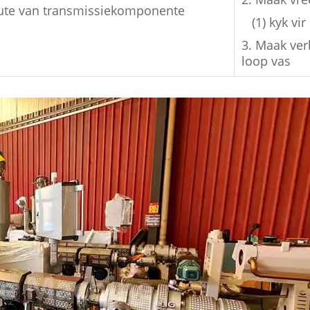
oute van transmissiekomponente
(1) kyk vi
3. Maak ver
loop vas