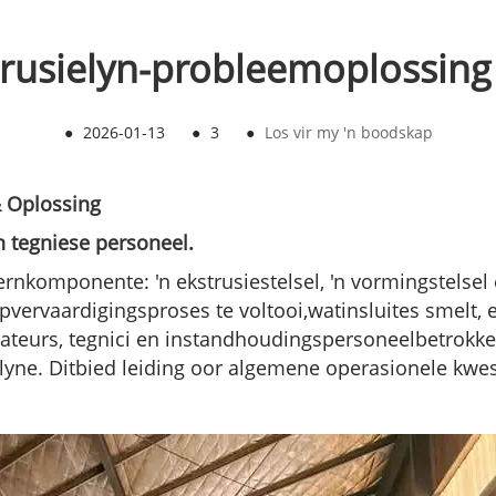
rusielyn-probleemoplossing
●
2026-01-13
●
3
●
Los vir my 'n boodskap
&
Oplossing
 tegniese personeel
.
rnkomponente: 'n ekstrusiestelsel, 'n vormingstelsel e
pvervaardigingsproses te voltooi,
wat
insluit
es
smelt, e
ateurs, tegnici en instandhoudingspersoneel
betrokke
yne. Dit
bied
leiding oor algemene operasionele kwe