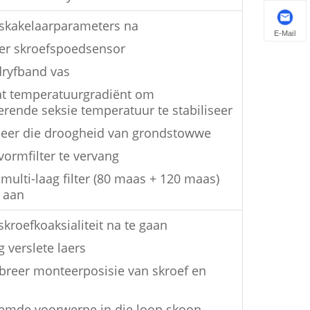
skakelaarparameters na
E-Mail
reer skroefspoedsensor
dryfband vas
vat temperatuurgradiënt om
ende seksie temperatuur te stabiliseer
oleer die droogheid van grondstowwe
vormfilter te vervang
 multi-laag filter (80 maas + 120 maas)
 aan
skroefkoaksialiteit na te gaan
g verslete laers
libreer monteerposisie van skroef en
eemde voorwerpe in die loop skoon