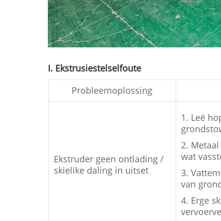
I. Ekstrusiestelselfoute
Probleemoplossing
1. Leë ho
grondstow
2. Metaal
wat vasst
Ekstruder geen ontlading /
skielike daling in uitset
3. Vattem
van gron
4. Erge s
vervoerv