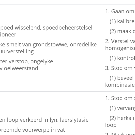
1. Gaan om
(1) kalib
spoed wisselend, spoedbeheerstelsel
(2) maak 
ioneer
2. Verstel 
ke smelt van grondstowwe, onredelike
homogeniser
urverstelling
(1) kontr
lter verstop, ongelyke
3. Stop om 
vloeiweerstand
(1) beveel
kombinasie
1. Stop om 
(1) vervan
(2) herka
en loop verkeerd in lyn, laerslytasie
loop
vreemde voorwerpe in vat
2. Maak vr