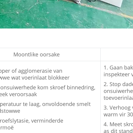
Moontlike oorsake
1. Gaan ba
pper of agglomerasie van
inspekteer 
we wat voerinlaat blokkeer
2. Stop dad
 onsuiwerhede kom skroef binnedring,
onsuiwerhe
eek veroorsaak
toevoerinla
peratuur te laag, onvoldoende smelt
3. Verhoog 
dstowwe
warm vir 3
kroefslytasie, verminderde
4. Meet skr
ermoë
as dit stan