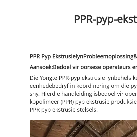
PPR-pyp-ekst
PPR Pyp Ekstrusielyn
Probleemoplossing
Aansoek:
Bedoel vir
oorsese operateurs en
Die Yongte PPR-pyp
ekstrusie lyn
behels
ke
eenhede
bedryf
in koördinering om die py
sny.
Hierdie handleiding is
bedoel
vir oper
kopolimeer (PPR) pyp ekstrusie produksiel
PPR pyp ekstrusie stelsels.