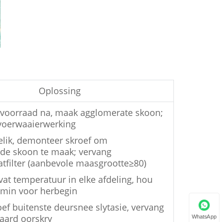
Oplossing
kvoorraad na, maak agglomerate skoon;
voerwaaierwerking
elik, demonteer skroef om
de skoon te maak; vervang
atfilter (aanbevole maasgrootte
≥
80)
vat temperatuur in elke afdeling, hou
0min voor herbegin
oef buitenste deursnee slytasie, vervang
daard oorskry
WhatsApp