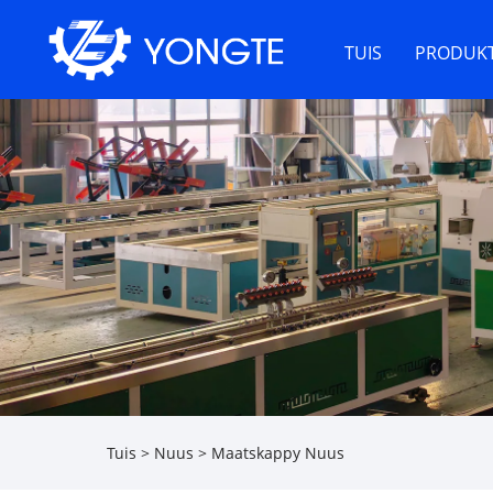
TUIS
PRODUK
Tuis
>
Nuus
>
Maatskappy Nuus