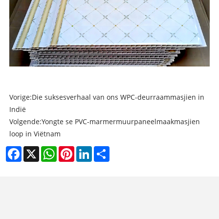
Vorige:
Die suksesverhaal van ons WPC-deurraammasjien in
Indië
Volgende:
Yongte se PVC-marmermuurpaneelmaakmasjien
loop in Viëtnam
Facebook
X
WhatsApp
Pinterest
LinkedIn
Share