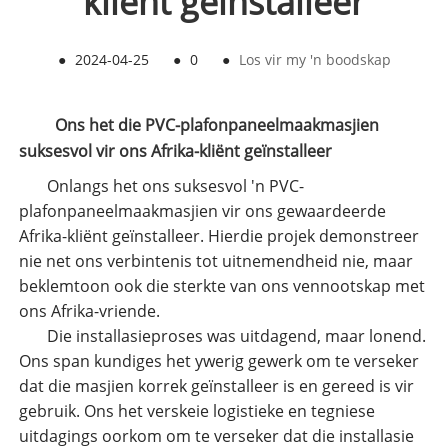
kliënt geïnstalleer
●
2024-04-25
●
0
●
Los vir my 'n boodskap
Ons het die PVC-plafonpaneelmaakmasjien
suksesvol vir ons Afrika-kliënt geïnstalleer
Onlangs het ons suksesvol 'n PVC-
plafonpaneelmaakmasjien vir ons gewaardeerde
Afrika-kliënt geïnstalleer. Hierdie projek demonstreer
nie net ons verbintenis tot uitnemendheid nie, maar
beklemtoon ook die sterkte van ons vennootskap met
ons Afrika-vriende.
Die installasieproses was uitdagend, maar lonend.
Ons span kundiges het ywerig gewerk om te verseker
dat die masjien korrek geïnstalleer is en gereed is vir
gebruik. Ons het verskeie logistieke en tegniese
uitdagings oorkom om te verseker dat die installasie