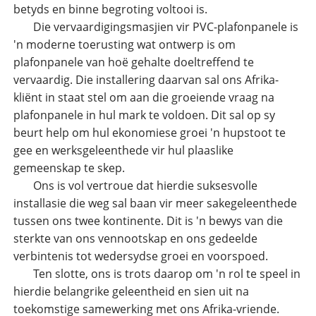
betyds en binne begroting voltooi is.
Die vervaardigingsmasjien vir PVC-plafonpanele is
'n moderne toerusting wat ontwerp is om
plafonpanele van hoë gehalte doeltreffend te
vervaardig. Die installering daarvan sal ons Afrika-
kliënt in staat stel om aan die groeiende vraag na
plafonpanele in hul mark te voldoen. Dit sal op sy
beurt help om hul ekonomiese groei 'n hupstoot te
gee en werksgeleenthede vir hul plaaslike
gemeenskap te skep.
Ons is vol vertroue dat hierdie suksesvolle
installasie die weg sal baan vir meer sakegeleenthede
tussen ons twee kontinente. Dit is 'n bewys van die
sterkte van ons vennootskap en ons gedeelde
verbintenis tot wedersydse groei en voorspoed.
Ten slotte, ons is trots daarop om 'n rol te speel in
hierdie belangrike geleentheid en sien uit na
toekomstige samewerking met ons Afrika-vriende.