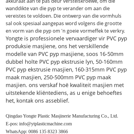
akkuraat aan te pas deur verstelskroewe, om die
wanddikte van die pyp te verander om aan die
vereistes te voldoen. Die ontwerp van die vormhuls
sal ook spesiaal aangepas word volgens die grootte
en vorm van die pyp om 'n goeie vormeffek te verkry.
Yongte is professionele vervaardiger vir PVC pyp
produksie masjiene, ons het verskillende
modelle van PVC pyp masjiene, soos 16-50mm
dubbel holte PVC pyp ekstrusie lyn, 50-160mm
PVC pyp ekstrusie masjien, 160-315mm PVC pyp
maak masjien, 250-500mm PVC pyp maak
masjien. ons verskaf hoë kwaliteit masjien met
uitstekende kliëntediens, as u enige behoeftes
het, kontak ons ​​asseblief.
Qingdao Yongte Plastic Masjinerie Manufacturing Co., Ltd.
E-pos:
info@ytplasticmachine.com
WhatsApp: 0086 135 8323 3866