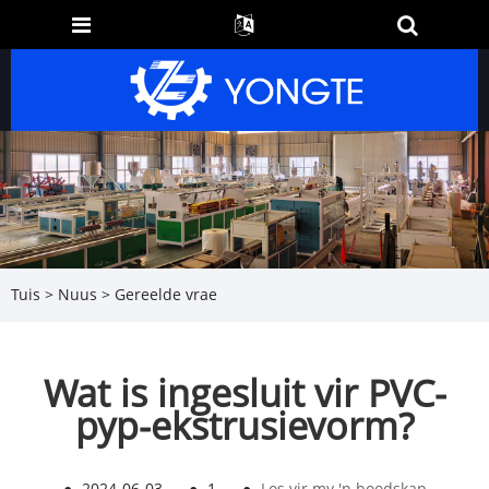
Tuis
>
Nuus
>
Gereelde vrae
Wat is ingesluit vir PVC-
pyp-ekstrusievorm?
●
2024-06-03
●
1
●
Los vir my 'n boodskap