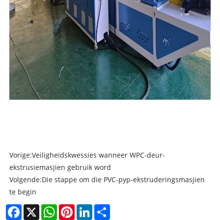
Vorige:
Veiligheidskwessies wanneer WPC-deur-
ekstrusiemasjien gebruik word
Volgende:
Die stappe om die PVC-pyp-ekstruderingsmasjien
te begin
Facebook
X
WhatsApp
Pinterest
LinkedIn
Share